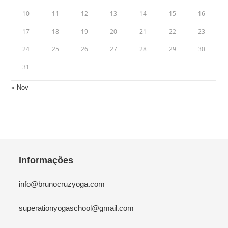
10
11
12
13
14
15
16
17
18
19
20
21
22
23
24
25
26
27
28
29
30
31
« Nov
Informações
info@brunocruzyoga.com
superationyogaschool@gmail.com