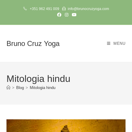
Skip
+351 962 491 009
info@brunocruzyoga.com
to
content
Bruno Cruz Yoga
MENU
Mitologia hindu
>
Blog
>
Mitologia hindu