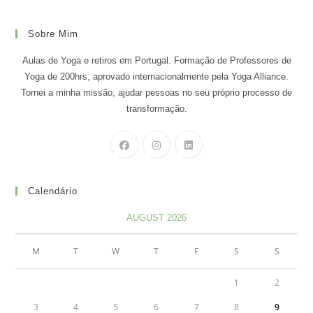
Sobre Mim
Aulas de Yoga e retiros em Portugal. Formação de Professores de
Yoga de 200hrs, aprovado internacionalmente pela Yoga Alliance.
Tornei a minha missão, ajudar pessoas no seu próprio processo de
transformação.
Calendário
AUGUST 2026
M
T
W
T
F
S
S
1
2
3
4
5
6
7
8
9