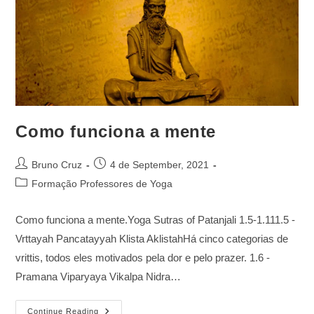
Como funciona a mente
Post
Post
Bruno Cruz
4 de September, 2021
author:
published:
Post
Formação Professores de Yoga
category:
Como funciona a mente.Yoga Sutras of Patanjali 1.5-1.111.5 -
Vrttayah Pancatayyah Klista AklistahHá cinco categorias de
vrittis, todos eles motivados pela dor e pelo prazer. 1.6 -
Pramana Viparyaya Vikalpa Nidra…
Como
Continue Reading